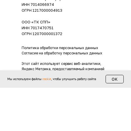
ИНН 7014066974
ОГРН 1217000004913
ООО «ТК СПП»
ИНН 7017470751
ОГРН 1207000001372
Политика обработки персональных данных
Согласие на обработку персональных данных
Этот сайт использует сервис веб-аналитики,
Яндекс Метрика, предоставляемый компанией
ООО «ЯНДЕКС», 119021, Россия, Москва, ул. Л.
OK
Толстого, 16
Мы используем файлы
cookie
, чтобы улучшить работу сайта
На сайте
avtobus-tomsk.ru
используются
файлы
«cookie»
, которые содержат в себе информацию
о предыдущих посещениях веб-сайта. Если
Вы не хотите использовать файлы «cookie» —
измените настройки браузера.
Разработка сайта — СтандартМаркетинг